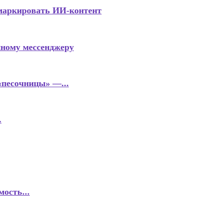
маркировать ИИ-контент
нному мессенджеру
«песочницы» —...
.
ость...