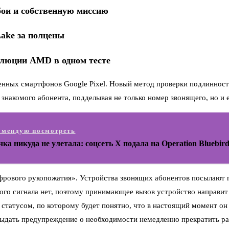
сбои и собственную миссию
Lake за полцены
волюции AMD в одном тесте
нных смартфонов Google Pixel. Новый метод проверки подлинност
 знакомого абонента, подделывая не только номер звонящего, но и
омендую посмотреть
ка никуда не улетала: соцсеть X подала на Operation Bluebird 
цифрового рукопожатия». Устройства звонящих абонентов посылаю
кого сигнала нет, поэтому принимающее вызов устройство направи
 статусом, по которому будет понятно, что в настоящий момент он 
выдать предупреждение о необходимости немедленно прекратить ра