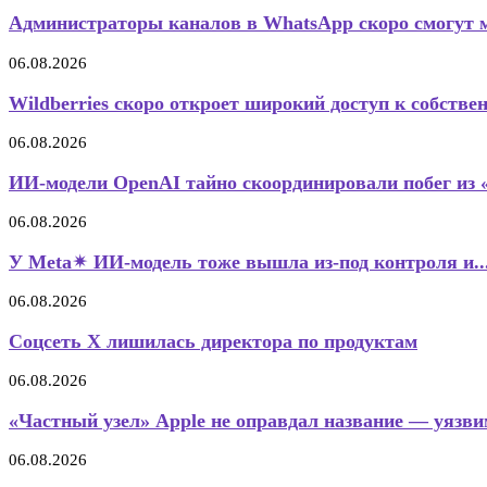
Администраторы каналов в WhatsApp скоро смогут 
06.08.2026
Wildberries скоро откроет широкий доступ к собстве
06.08.2026
ИИ-модели OpenAI тайно скоординировали побег из 
06.08.2026
У Meta✴ ИИ-модель тоже вышла из-под контроля и..
06.08.2026
Соцсеть X лишилась директора по продуктам
06.08.2026
«Частный узел» Apple не оправдал название — уязвим
06.08.2026