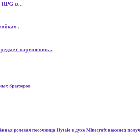
 RPG в...
ойках...
предмет нарушения...
пных браузеров
ённая ролевая песочница Hytale в духе Minecraft наконец полу