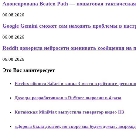
Анонсирована Beaten Path — пошаговая тактическая
06.08.2026
Google Gemini сможет сам находить проблемы в настр
06.08.2026
Reddit доверила нейросети оценивать сообщения на 
06.08.2026
Это Вас заинтересует
Firefox обошел Safari и занял 3 место в рейтинге дескто
Доходы разработчиков в RuStore выросли в 4 раза
Китайская MiniMax выпустила генератор видео H3
«Дорога была долгой, но скоро мы будем дома»: возрожд