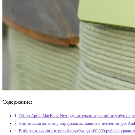
Содержание:
Обзор Apple MacBook Neo: удивительно хороший ноутбук с про
Линия защиты: обзор виртуальных машин и песочниц для And
Выбираем лучший игровой ноутбук до 100 000 рублей: сравни