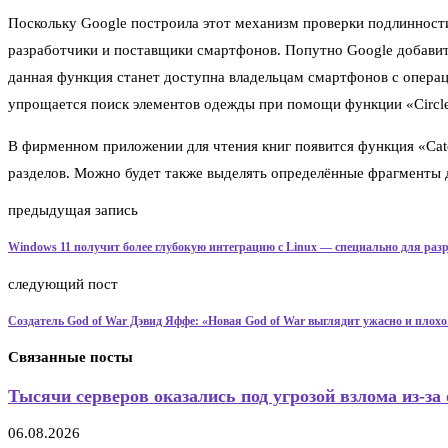
Поскольку Google построила этот механизм проверки подлинности
разработчики и поставщики смартфонов. Попутно Google добавит
данная функция станет доступна владельцам смартфонов с операц
упрощается поиск элементов одежды при помощи функции «Circle 
В фирменном приложении для чтения книг появится функция «Cat
разделов. Можно будет также выделять определённые фрагменты 
предыдущая запись
Windows 11 получит более глубокую интеграцию с Linux — специально для раз
следующий пост
Создатель God of War Дэвид Яффе: «Новая God of War выглядит ужасно и плохо
Связанные посты
Тысячи серверов оказались под угрозой взлома из-за 
06.08.2026