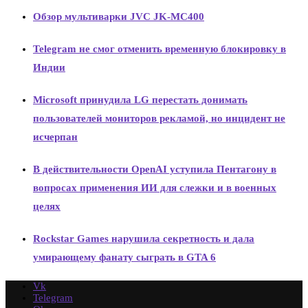
Обзор мультиварки JVC JK-MC400
Telegram не смог отменить временную блокировку в
Индии
Microsoft принудила LG перестать донимать
пользователей мониторов рекламой, но инцидент не
исчерпан
В действительности OpenAI уступила Пентагону в
вопросах применения ИИ для слежки и в военных
целях
Rockstar Games нарушила секретность и дала
умирающему фанату сыграть в GTA 6
Vk
Telegram