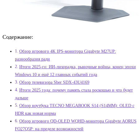
Содержание:
Обзор игрового 4K IPS-монитора Gigabyte M27UP:
разнообразия ради
Итоги 2025-го: ИИ-лихорадка, рыночные войны, конец эпохи
Windows 10 и ещё 12 главных событий года
Обзор телевизора Sber SDX-43U4169
Итоги 2025 года: почему память стала роскошью и что будет
дальше
Обзор ноутбука TECNO MEGABOOK S14 (S14MM): OLED с
HDR как новая норма
Обзор игрового QD-OLED WQHD-монитора Gigabyte AORUS
FO27Q5P: на пределе возможностей