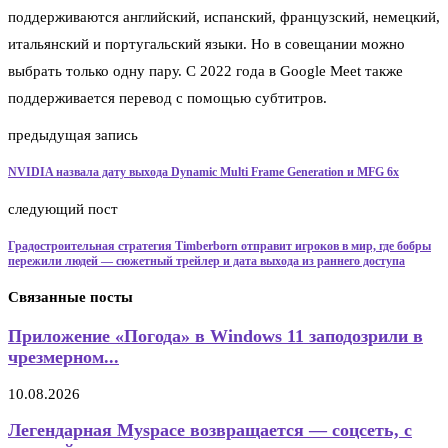
поддерживаются английский, испанский, французский, немецкий,
итальянский и португальский языки. Но в совещании можно
выбрать только одну пару. С 2022 года в Google Meet также
поддерживается перевод с помощью субтитров.
предыдущая запись
NVIDIA назвала дату выхода Dynamic Multi Frame Generation и MFG 6x
следующий пост
Градостроительная стратегия Timberborn отправит игроков в мир, где бобры
пережили людей — сюжетный трейлер и дата выхода из раннего доступа
Связанные посты
Приложение «Погода» в Windows 11 заподозрили в
чрезмерном...
10.08.2026
Легендарная Myspace возвращается — соцсеть, с