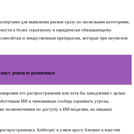
спертами для выявления рисков сразу по нескольким категориям,
ачности к более серьёзному и юридически обязывающему
, самолётам и лекарственным препаратам, которые при неумелом
танут дешевле розничных
окировки его распространения или хотя бы замедления с целью
работчикам ИИ и чиновникам сообща оценивать угрозы,
тво полномочиями по доступу к ИИ-моделям, но никаких
аспространялась Anthropic в узком кругу близких к властям