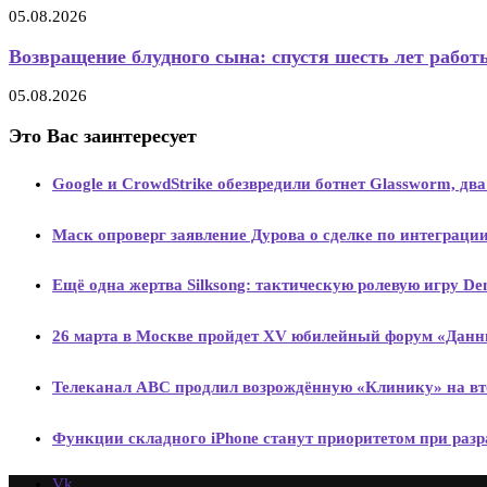
05.08.2026
Возвращение блудного сына: спустя шесть лет работы
05.08.2026
Это Вас заинтересует
Google и CrowdStrike обезвредили ботнет Glassworm, д
Маск опроверг заявление Дурова о сделке по интеграции
Ещё одна жертва Silksong: тактическую ролевую игру De
26 марта в Москве пройдет XV юбилейный форум «Данн
Телеканал ABC продлил возрождённую «Клинику» на вто
Функции складного iPhone станут приоритетом при разр
Vk