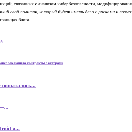
нкций, связанных с анализом кибербезопасности, модифицированна
упкий свод политик, который будет иметь дело с рисками и воз
траницах блога.
ША
ранее заключила контракты с актёрами
 попытались...
—...
oid и...