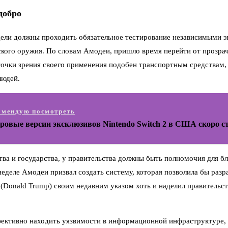
добро
ели должны проходить обязательное тестирование независимыми эк
еского оружия. По словам Амодеи, пришло время перейти от прозр
 точки зрения своего применения подобен транспортным средствам
людей.
омендую посмотреть
ровые версии эксклюзивов Nintendo Switch 2 в США скоро с
ва и государства, у правительства должны быть полномочия для бл
еделе Амодеи призвал создать систему, которая позволила бы раз
Donald Trump) своим недавним указом хоть и наделил правительс
ективно находить уязвимости в информационной инфраструктуре, р