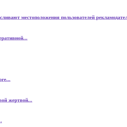
 сливают местоположения пользователей рекламодате
еративной...
re...
ой жертвой...
.