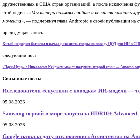
дружественных к США стран организаций, а после исключения фу
этой неделе.
«Мы теперь должны сообща и не спеша создать хр
момента»,
— подчеркнул глава Anthropic в своей публикации на с
предыдущая запись
Китай возродил ботнеты и начал разжигать споры по поводу ЦОД для ИИ в С
следующий пост
«Паук-Нуар» с Николасом Кейджем может получить второй сезон — Amazon за
Связанные посты
Исследователи «спустили с поводка» ИИ-модели — те
05.08.2026
Samsung первой в мире запустила HDR10+ Advanced 
05.08.2026
Google назвала дату отключения «Ассистента» на Andr