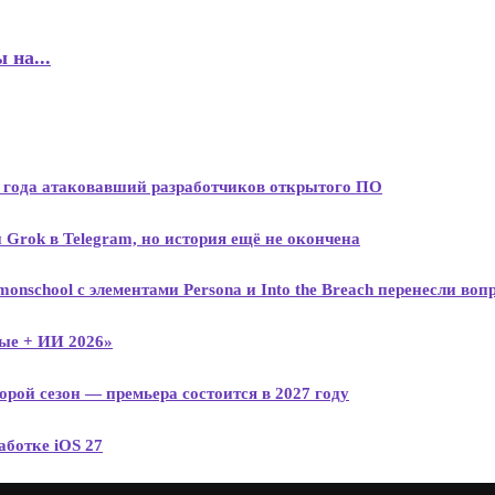
 на...
ва года атаковавший разработчиков открытого ПО
 Grok в Telegram, но история ещё не окончена
monschool с элементами Persona и Into the Breach перенесли в
ые + ИИ 2026»
рой сезон — премьера состоится в 2027 году
аботке iOS 27