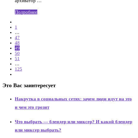
архиватор …
Подробнее
1
…
47
48
49
50
51
…
125
Это Вас заинтересует
Накрутка в социальных сетях: зачем люди идут на это
и чем это грозит
Что выбрать — блендер или миксер? И какой блендер
или миксер выбрать?