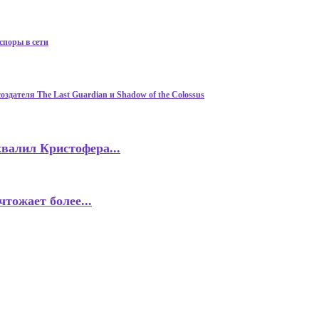
споры в сети
дателя The Last Guardian и Shadow of the Colossus
валил Кристофера...
тожает более...