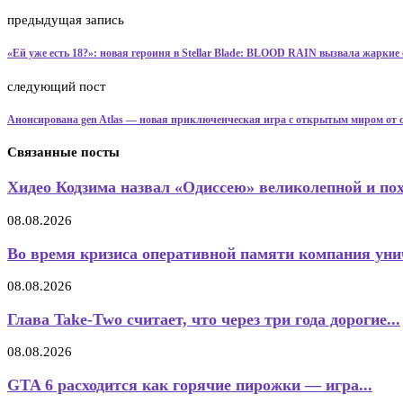
предыдущая запись
«Ей уже есть 18?»: новая героиня в Stellar Blade: BLOOD RAIN вызвала жаркие 
следующий пост
Анонсирована gen Atlas — новая приключенческая игра с открытым миром от соз
Связанные посты
Хидео Кодзима назвал «Одиссею» великолепной и пох
08.08.2026
Во время кризиса оперативной памяти компания унич
08.08.2026
Глава Take-Two считает, что через три года дорогие...
08.08.2026
GTA 6 расходится как горячие пирожки — игра...