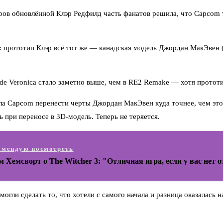
еров обновлённой Клэр Редфилд часть фанатов решила, что Capcom 
и: прототип Клэр всё тот же — канадская модель Джордан МакЭвен 
de Veronica стало заметно выше, чем в RE2 Remake — хотя прототи
ла Capcom перенести черты Джордан МакЭвен куда точнее, чем это 
 при переносе в 3D-модель. Теперь не теряется.
омендую посмотреть
 Хемсворт о The Witcher 3: "Отличная игра, если у вас нет
огли сделать то, что хотели с самого начала и разница оказалась н