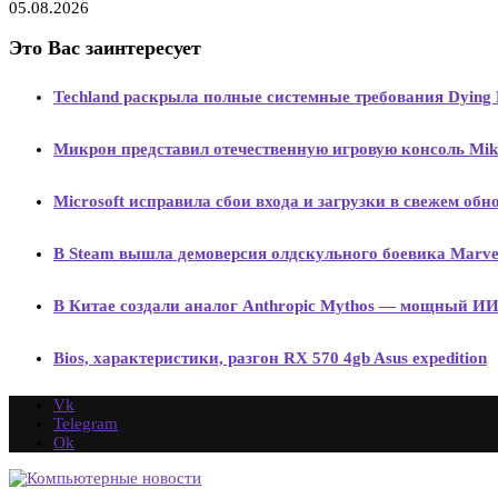
05.08.2026
Это Вас заинтересует
Techland раскрыла полные системные требования Dying Li
Микрон представил отечественную игровую консоль Mik
Microsoft исправила сбои входа и загрузки в свежем об
В Steam вышла демоверсия олдскульного боевика Marvel C
В Китае создали аналог Anthropic Mythos — мощный ИИ
Bios, характеристики, разгон RX 570 4gb Asus expedition
Vk
Telegram
Ok