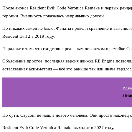
После анонса Resident Evil: Code Veronica Remake и первых ренд
героини. Внешность показалась непривычно другой.
Но никаких замен не было. Фанаты провели сравнение и выяснил
Resident Evil 2 в 2019 году.
Парадокс в том, что сходство с реальным человеком в ремейке Co
Объяснение простое: последняя версия движка RE Engine позволи
естественная асимметрия — всё это раньше так или иначе терялось
Рек
Лиам
По сути, Capcom не нашла нового человека. Они просто наконец см
Resident Evil: Code Veronica Remake выходит в 2027 году.