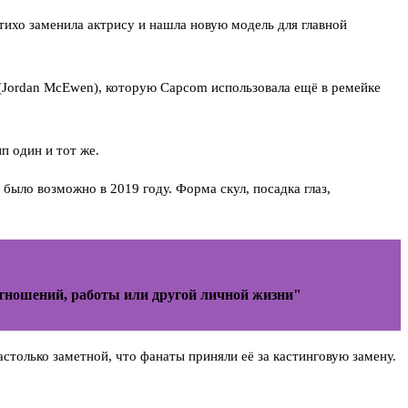
тихо заменила актрису и нашла новую модель для главной
(Jordan McEwen), которую Capcom использовала ещё в ремейке
п один и тот же.
было возможно в 2019 году. Форма скул, посадка глаз,
 отношений, работы или другой личной жизни"
астолько заметной, что фанаты приняли её за кастинговую замену.