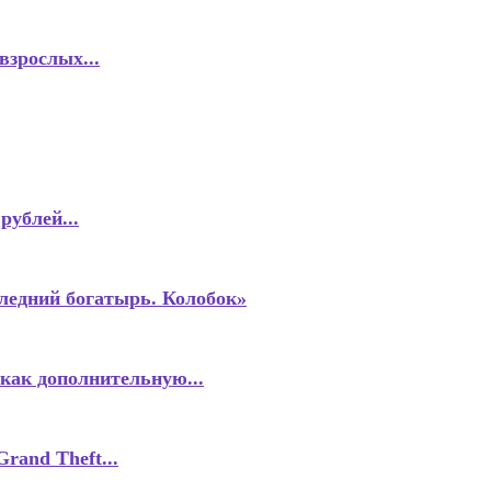
взрослых...
рублей...
следний богатырь. Колобок»
как дополнительную...
rand Theft...