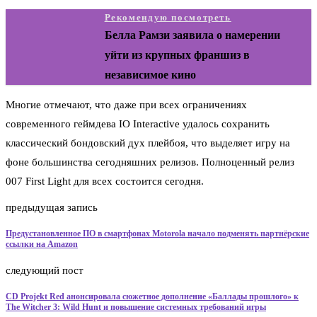
Рекомендую посмотреть
Белла Рамзи заявила о намерении
уйти из крупных франшиз в
независимое кино
Многие отмечают, что даже при всех ограничениях
современного геймдева IO Interactive удалось сохранить
классический бондовский дух плейбоя, что выделяет игру на
фоне большинства сегодняшних релизов. Полноценный релиз
007 First Light для всех состоится сегодня.
предыдущая запись
Предустановленное ПО в смартфонах Motorola начало подменять партнёрские
ссылки на Amazon
следующий пост
CD Projekt Red анонсировала сюжетное дополнение «Баллады прошлого» к
The Witcher 3: Wild Hunt и повышение системных требований игры