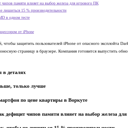
т чипов памяти влияет на выбор железа для игрового ПК
 не лишиться 15 % производительности
MD в одном тесте
цессором от iPhone
, чтобы защитить пользователей iPhone от опасного эксплойта Dar
осную страницу в браузере. Компания готовится выпустить обновл
я в деталях
ньше, только лучше
смартфон по цене квартиры в Воркуте
ак дефицит чипов памяти влияет на выбор железа для
ак, чтобы не лишиться 15 % производительности