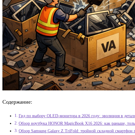
Содержание:
Гид по выбору OLED-монитора в 2026 году: эволюция в детал
Обзор ноутбука HONOR MagicBook X16 2026: как раньше, тол
Обзор Samsung Galaxy Z TriFold: тройной складной смартфон 