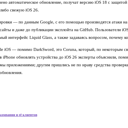
ено автоматическое обновление, получат версию iOS 18 с защитой 
либо свежую iOS 26.
ровки — по данным Google, с его помощью производятся атаки на 
йты и даже до публикации эксплойта на GitHub. Пользователи iOS 
ый интерфейс Liquid Glass, а также задаваясь вопросом, почему к
ple iOS — помимо DarkSword, это Coruna, который, по некоторым с
 iPhone обновлять устройства до iOS 26 эксперты объяснили, поми
ы приложениями; другим пришлись не по нраву средства проверки 
 обновления.
компании и её клиентов