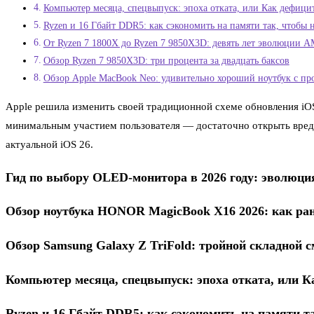
Компьютер месяца, спецвыпуск: эпоха отката, или Как дефици
Ryzen и 16 Гбайт DDR5: как сэкономить на памяти так, чтобы
От Ryzen 7 1800X до Ryzen 7 9850X3D: девять лет эволюции A
Обзор Ryzen 7 9850X3D: три процента за двадцать баксов
Обзор Apple MacBook Neo: удивительно хороший ноутбук с про
Apple решила изменить своей традиционной схеме обновления iOS
минимальным участием пользователя — достаточно открыть вредон
актуальной iOS 26.
Гид по выбору OLED-монитора в 2026 году: эволюци
Обзор ноутбука HONOR MagicBook X16 2026: как ра
Обзор Samsung Galaxy Z TriFold: тройной складной 
Компьютер месяца, спецвыпуск: эпоха отката, или К
Ryzen и 16 Гбайт DDR5: как сэкономить на памяти т