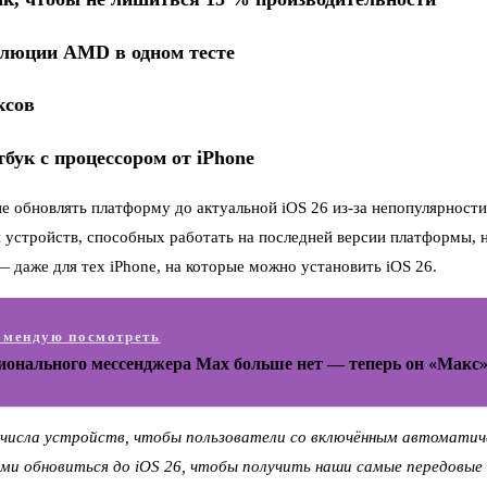
волюции AMD в одном тесте
ксов
бук с процессором от iPhone
не обновлять платформу до актуальной iOS 26 из-за непопулярности 
устройств, способных работать на последней версии платформы, н
 даже для тех iPhone, на которые можно установить iOS 26.
омендую посмотреть
ионального мессенджера Max больше нет — теперь он «Макс
о числа устройств, чтобы пользователи со включённым автомати
ми обновиться до iOS 26, чтобы получить наши самые передовые