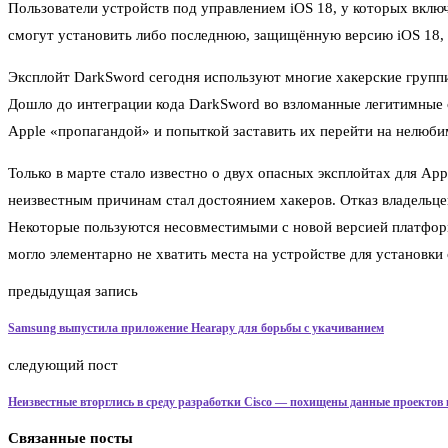
Пользователи устройств под управлением iOS 18, у которых включ
смогут установить либо последнюю, защищённую версию iOS 18, 
Эксплойт DarkSword сегодня используют многие хакерские группи
Дошло до интеграции кода DarkSword во взломанные легитимные са
Apple «пропагандой» и попыткой заставить их перейти на нелюбим
Только в марте стало известно о двух опасных эксплойтах для Ap
неизвестным причинам стал достоянием хакеров. Отказ владельцев
Некоторые пользуются несовместимыми с новой версией платформ
могло элементарно не хватить места на устройстве для установки
предыдущая запись
Samsung выпустила приложение Hearapy для борьбы с укачиванием
следующий пост
Неизвестные вторглись в среду разработки Cisco — похищены данные проектов 
Связанные посты