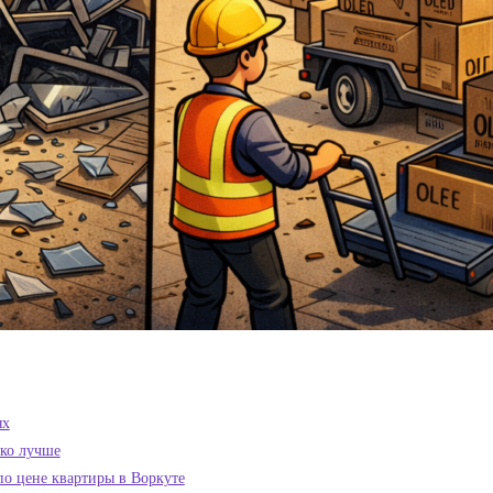
ях
ько лучше
по цене квартиры в Воркуте