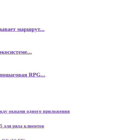
ывает маршрут...
косистеме...
пошаговая RPG...
ежду окнами одного приложения
 5 для ряда клиентов