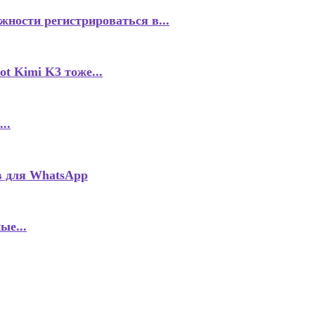
ности регистрироваться в...
 Kimi K3 тоже...
..
в для WhatsApp
ые...