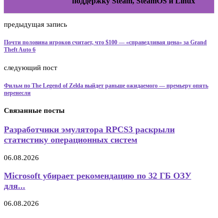
поддержку Steam, SteamOS и Linux
предыдущая запись
Почти половина игроков считает, что $100 — «справедливая цена» за Grand
Theft Auto 6
следующий пост
Фильм по The Legend of Zelda выйдет раньше ожидаемого — премьеру опять
перенесли
Связанные посты
Разработчики эмулятора RPCS3 раскрыли
статистику операционных систем
06.08.2026
Microsoft убирает рекомендацию по 32 ГБ ОЗУ
для...
06.08.2026