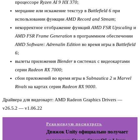
процессоре
Ryzen AI 9 HX 370
;
мерцание или искажение текстур в
Battlefield 6
при
использовании функции
AMD Record and Stream
;
некорректное отображение функций
AMD FSR Upscaling
и
AMD FSR Frame Generation
в программном обеспечении
AMD Software: Adrenalin Edition
во время игры в
Battlefield
6
;
вылеты приложения
Blender
в системах с видеокартами
серии
Radeon RX 7000
;
сбои приложений во время игры в
Subnautica 2
и
Marvel
Rivals
на картах серии
Radeon RX 9000
.
Драйвера для видеокарт: AMD Radeon Graphics Drivers —
v26.5.2 — v1.06.22
Рекомендую посмотреть
Движок Unity официально получает