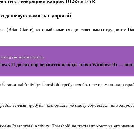
ности с генерацией кадров DLSS и FSR
м дешёвую память с дорогой
рка (Brian Clarke), который является единственным сотрудником Dar
омендую посмотреть
ows 11 до сих пор держится на коде эпохи Windows 95 — поп
aranormal Activity: Threshold требуется больше времени на разраб
редственный продукт, которым я не смогу гордиться, или запро
мена Paranormal Activity: Threshold не поставит крест на его начи