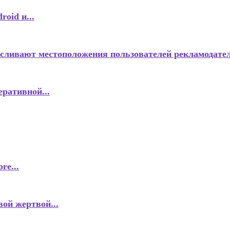
oid и...
 сливают местоположения пользователей рекламодате
еративной...
re...
ой жертвой...