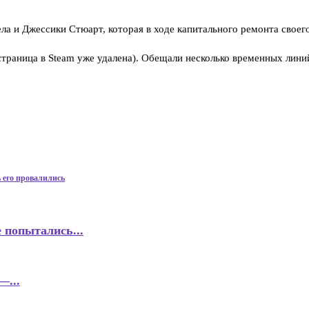
иела и Джессики Стюарт, которая в ходе капитального ремонта своег
 (страница в Steam уже удалена). Обещали несколько временных лин
 его провалились
 попытались...
—...