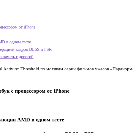
цессором от iPhone
MD в одном тесте
енерацией кадров DLSS и FSR
 память с дорогой
 Activity: Threshold по мотивам серии фильмов ужасов «Паранорма
бук с процессором от iPhone
волюции AMD в одном тесте