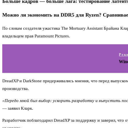
Больше кадров — больше лага: тестирование латент
Можно ли экономить на DDR5 для Ryzen? Сравнивае
По словам создателя ужастика The Mortuary Assistant Брайана Кла
владельцем прав Paramount Pictures.
Рек
Wind
DreadXP и DarkStone придерживались мнения, что перед выпуском P
производства.
«Передо мной был выбор: ускорить разработку и выпустить пос
— заявил Кларк.
Разработчик поблагодарил DreadXP за поддержку и заверил, что от
не ухожу»
.