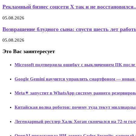
Рекламный бизнес соцсети X так и не восстановился..
05.08.2026
Возвращение блудного сына: спустя шесть лет работы
05.08.2026
Это Вас заинтересует
Microsoft подтвердила ошибку с выключением ПК после
Google Gemini научится управлять смартфоном — новая 
Meta✴ запустит в WhatsApp систему раннего резервиро
Китайская волна роботов: почему туда текут миллиард
Легендарный рестлер Халк Хоган скончался на 72-м год
OpenAI представила ИИ-агента Codex Security, который