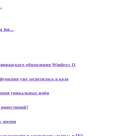
.
 на...
 январского обновления Windows 11
функция уже засветилась в коде
вания уникальных имён
ы инвестиций?
у жизни
 сам находит и закрывает «дыры» в ПО